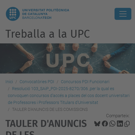
Treballa a la UPC
Inici
Convocatòries PDI
Concursos PDI Funcionari
Resolució 103_SAiP_PDI-2025-8270/306 ,per la qual es
convoquen concursos d'accés a places del cos docent universitari
de Professores i Professors Titulars d'Universitat
TAULER D'ANUNCIS DE LES COMISSIONS
Comparteix:
TAULER D'ANUNCIS