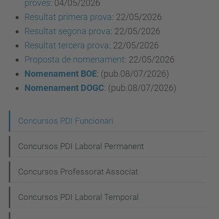
proves
: 04/05/2026
Resultat primera prova
:
22/05/2026
Resu
l
tat segona prova
:
22/05/2026
Resultat tercera prova
: 22/05/2026
Proposta de nomenament
: 22/05/2026
Nomenament
BOE
: (pub.08/07/2026)
Nomenament DOGC
: (pub.08/07/2026)
N
Concursos PDI Funcionari
a
Concursos PDI Laboral Permanent
v
e
Concursos Professorat Associat
g
Concursos PDI Laboral Temporal
a