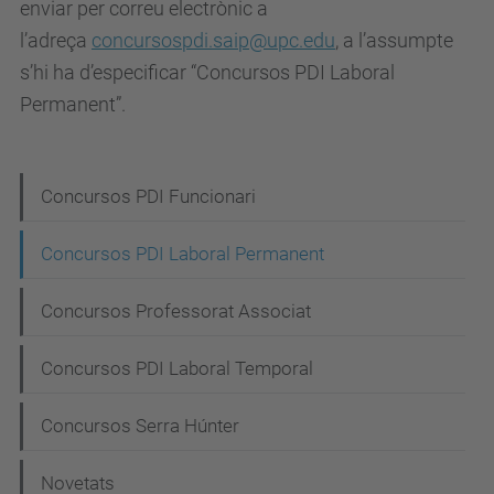
enviar per correu electrònic a
l’adreça
concursospdi.saip@upc.edu
, a l’assumpte
s’hi ha d’especificar “Concursos PDI Laboral
Permanent”.
N
Concursos PDI Funcionari
a
Concursos PDI Laboral Permanent
v
e
Concursos Professorat Associat
g
Concursos PDI Laboral Temporal
a
c
Concursos Serra Húnter
i
Novetats