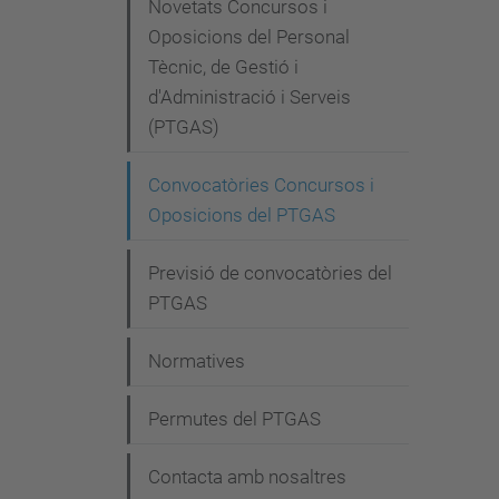
e
Novetats Concursos i
g
Oposicions del Personal
Tècnic, de Gestió i
a
d'Administració i Serveis
c
(PTGAS)
i
Convocatòries Concursos i
ó
Oposicions del PTGAS
Previsió de convocatòries del
PTGAS
Normatives
Permutes del PTGAS
Contacta amb nosaltres