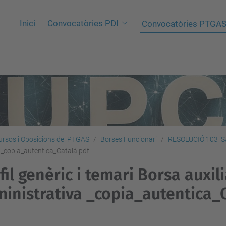
Inici
Convocatòries PDI
Convocatòries PTGA
rsos i Oposicions del PTGAS
Borses Funcionari
RESOLUCIÓ 103_S
va _copia_autentica_Català.pdf
fil genèric i temari Borsa auxil
inistrativa _copia_autentica_