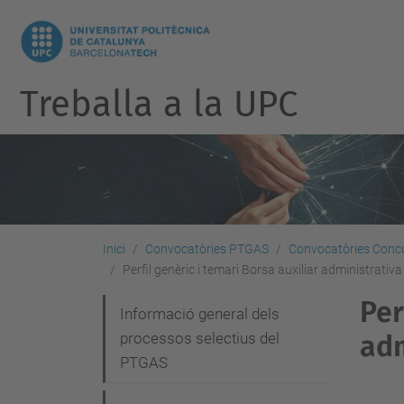
Treballa a la UPC
Inici
Convocatòries PTGAS
Convocatòries Concu
Perfil genèric i temari Borsa auxiliar administrati
Per
N
Informació general dels
processos selectius del
adm
a
PTGAS
v