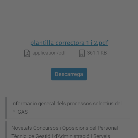
plantilla correctora 1 i 2.pdf
application/pdf
361.1 KB
Descarrega
N
Informació general dels processos selectius del
PTGAS
a
v
Novetats Concursos i Oposicions del Personal
e
Tècnic, de Gestió i d'Administració i Serveis