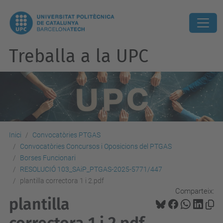
Treballa a la UPC
Inici
Convocatòries PTGAS
Convocatòries Concursos i Oposicions del PTGAS
Borses Funcionari
RESOLUCIÓ 103_SAiP_PTGAS-2025-5771/447
plantilla correctora 1 i 2.pdf
Comparteix:
plantilla