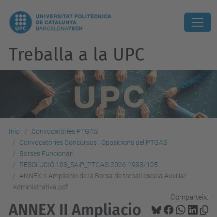
Treballa a la UPC
Inici
Convocatòries PTGAS
Convocatòries Concursos i Oposicions del PTGAS
Borses Funcionari
RESOLUCIÓ 103_SAiP_PTGAS-2026-1993/105
ANNEX II Ampliacio de la Borsa de treball escala Auxiliar
Administrativa.pdf
Comparteix:
ANNEX II Ampliacio