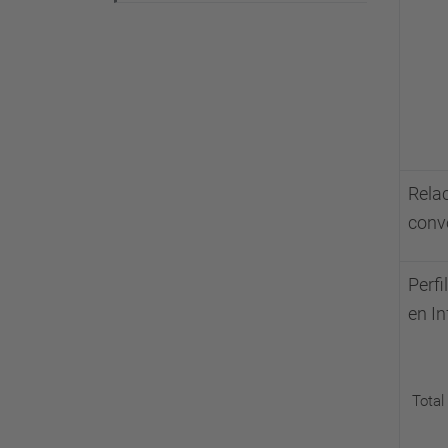
Rela
conv
Perfi
en In
Total