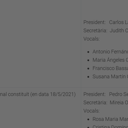
President: Carlos La
Secretària: Judith 
Vocals:
Antonio Fernán
Maria Ángeles 
Francisco Bass
Susana Martín
nal constituït
(en data 18/5/2021)
President: Pedro S
Secretària: Mireia O
Vocals:
Rosa Maria Mar
Cristina Domí