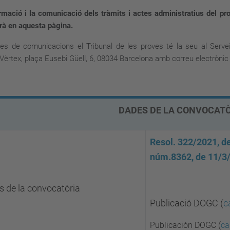
rmació i la comunicació dels tràmits i actes administratius del pro
rà en aquesta pàgina.
es de comunicacions el Tribunal de les proves té la seu al Serve
ci Vèrtex, plaça Eusebi Güell, 6, 08034 Barcelona amb correu electròni
DADES DE LA CON
Resol. 322/2021, d
núm.8362, de 11/3
s de la convocatòria
Publicació DOGC (
c
Publicación DOGC (
ca