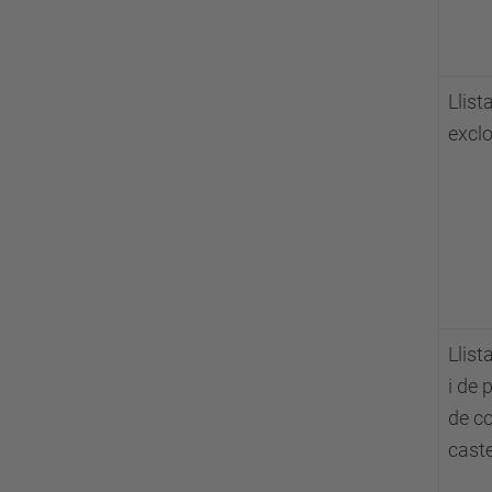
Llist
excl
Llist
i de 
de c
cast