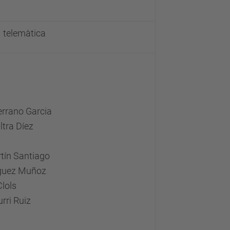
 telemàtica
errano Garcia
ltra Díez
tín Santiago
nguez Muñoz
Clols
rri Ruiz