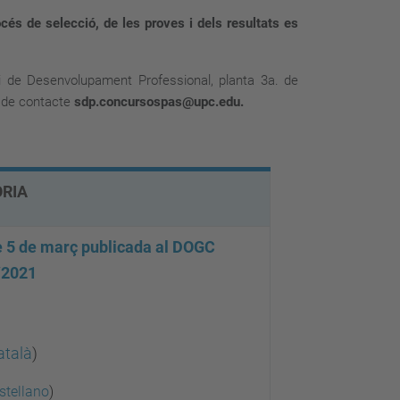
cés de selecció, de les proves i dels resultats es
i de Desenvolupament Professional, planta 3a. de
c de contacte
sdp.concursospas@upc.edu.
VOCATÒRIA
e 5 de març publicada al DOGC
/2021
atalà
)
stellano
)