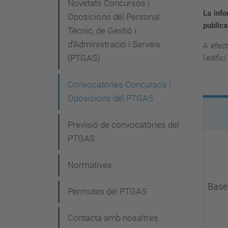
e
Novetats Concursos i
La info
g
Oposicions del Personal
publica
Tècnic, de Gestió i
a
d'Administració i Serveis
A efect
c
(PTGAS)
l'edifi
i
Convocatòries Concursos i
ó
Oposicions del PTGAS
Previsió de convocatòries del
PTGAS
Normatives
Base
Permutes del PTGAS
Contacta amb nosaltres