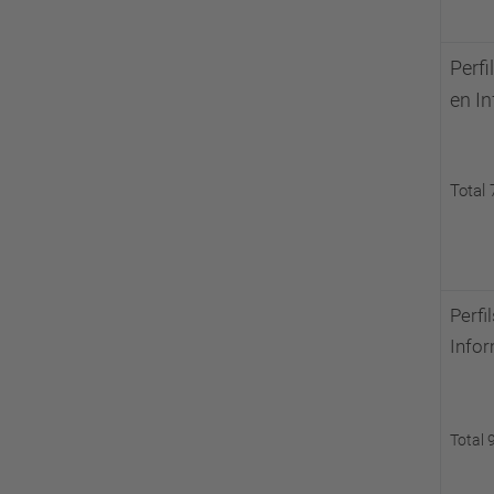
Perfi
en In
Total 
Perfi
Infor
Total 