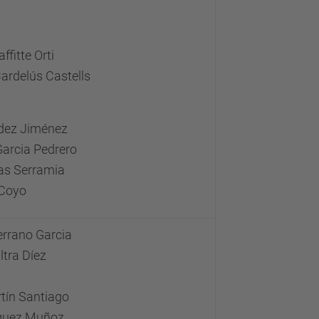
ffitte Orti
Cardelús Castells
dez Jiménez
Garcia Pedrero
as Serramia
 Coyo
errano Garcia
ltra Díez
tín Santiago
nguez Muñoz