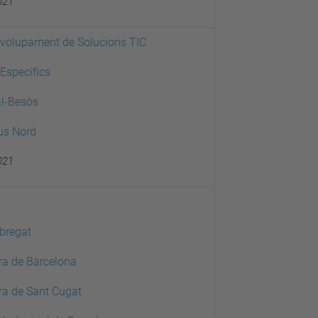
021
nvolupament de Solucions TIC
 Específics
l-Besòs
us Nord
021
s
bregat
ra de Barcelona
ra de Sant Cugat