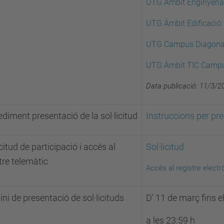
UTG Àmbit Enginyeria 
UTG Àmbit Edificació
UTG Campus Diagona
UTG Àmbit TIC Camp
Data publicació: 11/3/2
diment presentació de la sol·licitud
Instruccions per pres
icitud de participació i accés al
Sol·licitud
tre telemàtic
Accés al registre electr
ni de presentació de sol·licituds
D' 11 de març fins 
a les 23:59 h