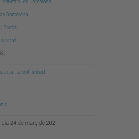
Industrial de Barcelona
 de Barcelona
l-Besòs
us Nord
021
entar la sol·licitud
ònic
el dia 24 de març de 2021