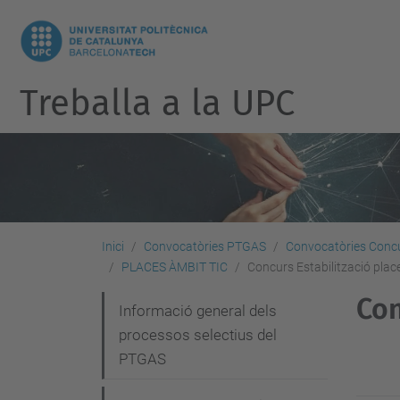
Treballa a la UPC
Inici
Convocatòries PTGAS
Convocatòries Concu
PLACES ÀMBIT TIC
Concurs Estabilització place
Con
N
Informació general dels
processos selectius del
a
PTGAS
v