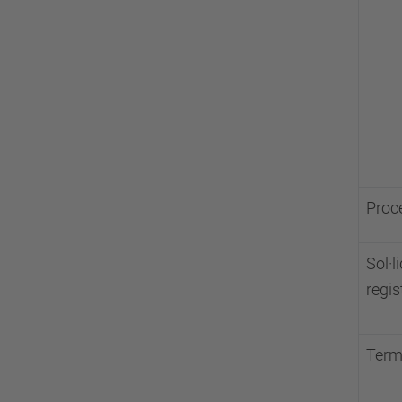
Proce
Sol·l
regis
Termi