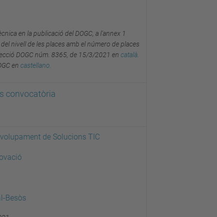
ècnica en la publicació del DOGC, a l'annex 1
 del nivell de les places amb el número de places
rrecció DOGC núm. 8365, de 15/3/2021 en
català.
DOGC en
castellano.
es convocatòria
nvolupament de Solucions TIC
novació
l-Besòs