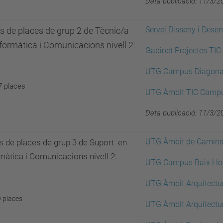
Data publicació: 11/3/2
Servei Disseny i Dese
ls de places de grup 2 de Tècnic/a
formàtica i Comunicacions nivell 2:
Gabinet Projectes TIC
UTG Campus Diagona
7 places
UTG Àmbit TIC Camp
Data publicació: 11/3/2
UTG Àmbit de Camin
ls de places de grup 3 de Suport en
màtica i Comunicacions nivell 2:
UTG Campus Baix Llo
UTG Àmbit Arquitectu
9 places
UTG Àmbit Arquitectu