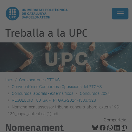
Treballa a la UPC
Inici
Convocatòries PTGAS
Convocatòries Concursos i Oposicions del PTGAS
Concursos laborals - externs fixos
Concursos 2024
RESOLUCIÓ 103_SAiP_PTGAS-2024-4533/328
Nomenament assessor tribunal concurs laboral extern 195-
130_copia_autentica (1).pdf
Comparteix:
Nomenament