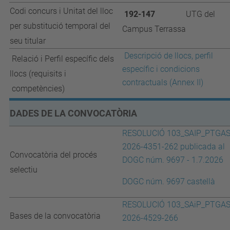
Codi concurs i Unitat del lloc
192-147
UTG del
per substitució temporal del
Campus Terrassa
seu titular
Descripció de llocs, perfil
Relació i Perfil específic dels
específic i condicions
llocs (requisits i
contractuals (Annex II)
competències)
DADES DE LA CONVOCATÒRIA
RESOLUCIÓ 103_SAIP_PTGAS
2026-4351-262 publicada al
Convocatòria del procés
DOGC núm. 9697 - 1.7.2026
selectiu
DOGC núm. 9697 castellà
RESOLUCIÓ 103_SAiP_PTGAS
Bases de la convocatòria
2026-4529-266