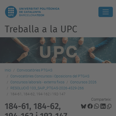
Treballa a la UPC
Inici
Convocatòries PTGAS
Convocatòries Concursos i Oposicions del PTGAS
Concursos laborals - externs fixos
Concursos 2026
RESOLUCIÓ 103_SAiP_PTGAS-2026-4529-266
184-61, 184-62, 194-162 i 192-147
Comparteix:
184-61, 184-62,