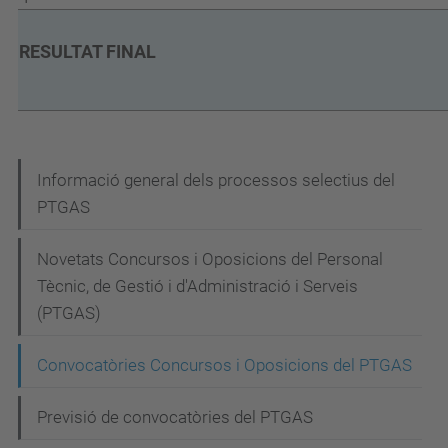
RESULTAT FINAL
N
Informació general dels processos selectius del
PTGAS
a
v
Novetats Concursos i Oposicions del Personal
e
Tècnic, de Gestió i d'Administració i Serveis
g
(PTGAS)
a
Convocatòries Concursos i Oposicions del PTGAS
c
i
Previsió de convocatòries del PTGAS