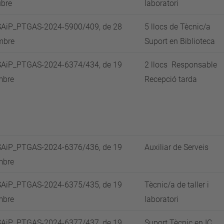
ubre
laboratori
AiP_PTGAS-2024-5900/409, de 28
5 llocs de Tècnic/a
mbre
Suport en Biblioteca
AiP_PTGAS-2024-6374/434, de 19
2 llocs Responsable
mbre
Recepció tarda
AiP_PTGAS-2024-6376/436, de 19
Auxiliar de Serveis
mbre
AiP_PTGAS-2024-6375/435, de 19
Tècnic/a de taller i
mbre
laboratori
AiP_PTGAS-2024-6377/437, de 19
Suport Tècnic en IC