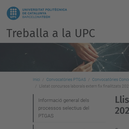
Treballa a la UPC
Inici
Convocatòries PTGAS
Convocatòries Concu
Llistat concursos laborals extern fix finalitzats 20
Lli
N
Informació general dels
processos selectius del
20
a
PTGAS
v