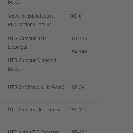
Besòs
Servei de Biblioteques,
000-01
Publicacions i Arxius
UTG Campus Baix
181-125
Llobregat
194-143
UTG Campus Diagonal-
Besòs
UTG de Vilanova i la Geltrú
182-39
UTG Campus de Terrassa
192-117
UTG Àmbit TIC Campus
195-134