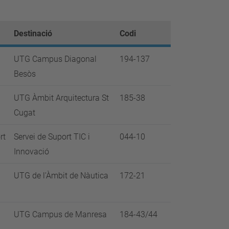
Destinació
Codi
UTG Campus Diagonal
194-137
Besòs
UTG Àmbit Arquitectura St
185-38
Cugat
rt
Servei de Suport TIC i
044-10
Innovació
UTG de l'Àmbit de Nàutica
172-21
UTG Campus de Manresa
184-43/44