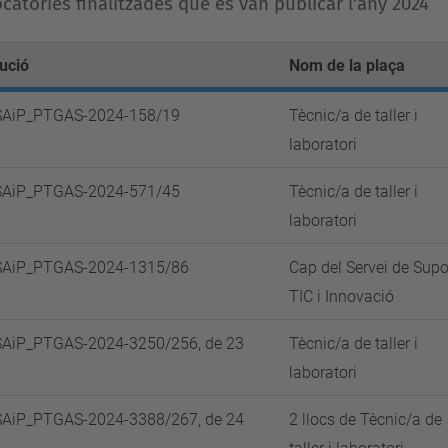
catòries finalitzades que es van publicar l'any 2024
ució
Nom de la plaça
SAiP_PTGAS-2024-158/19
Tècnic/a de taller i
laboratori
SAiP_PTGAS-2024-571/45
Tècnic/a de taller i
laboratori
SAiP_PTGAS-2024-1315/86
Cap del Servei de Supo
TIC i Innovació
AiP_PTGAS-2024-3250/256, de 23
Tècnic/a de taller i
laboratori
AiP_PTGAS-2024-3388/267, de 24
2 llocs de Tècnic/a de