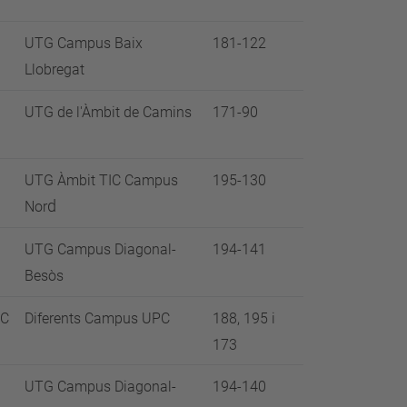
UTG Campus Baix
181-122
Llobregat
UTG de l'Àmbit de Camins
171-90
UTG Àmbit TIC Campus
195-130
d
Nor
UTG Campus Diagonal-
194-141
Besòs
IC
Diferents Campus UPC
188, 195 i
173
UTG Campus Diagonal-
194-140