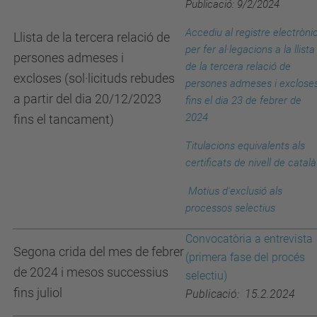
Publicació: 9/2/2024
Accediu al registre electròni
Llista de la tercera relació de
per fer al·legacions a la llista
persones admeses i
de la tercera relació de
excloses (sol·licituds rebudes
persones admeses i exclose
a partir del dia 20/12/2023
fins el dia 23 de febrer de
2024
fins el tancament)
Titulacions equivalents als
certificats de nivell de català
Motius d'exclusió
als
processos selectius
Convocatòria a entrevista
Segona crida del mes de febrer
(primera fase del procés
de 2024 i mesos successius
selectiu)
fins juliol
Publicació: 15.2.2024