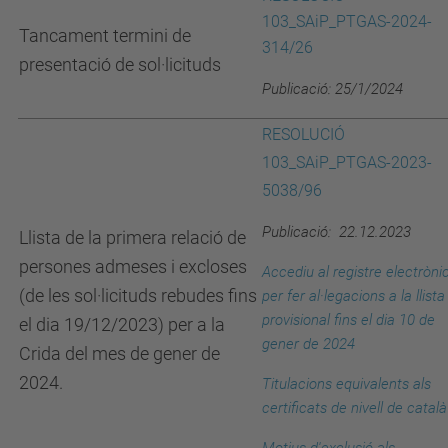
103_SAiP_PTGAS-2024-
Tancament termini de
314/26
presentació de sol·licituds
Publicació: 25/1/2024
RESOLUCIÓ
103_SAiP_PTGAS-2023-
5038/96
Publicació: 22.12.2023
Llista de la primera relació de
persones admeses i excloses
Accediu al registre electròni
(de les sol·licituds rebudes fins
per fer al·legacions a la llista
provisional fins el dia 10 de
el dia 19/12/2023) per a la
gener de 2024
Crida del mes de gener de
2024.
Titulacions equivalents als
certificats de nivell de català