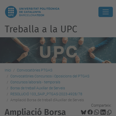
Treballa a la UPC
Inici
Convocatòries PTGAS
Convocatòries Concursos i Oposicions del PTGAS
Concursos laborals - temporals
Borsa de treball Auxiliar de Serveis
RESOLUCIÓ 103_SAiP_PTGAS-2023-4928/78
Ampliació Borsa de treball d'Auxiliar de Serveis
Comparteix:
Ampliació Borsa