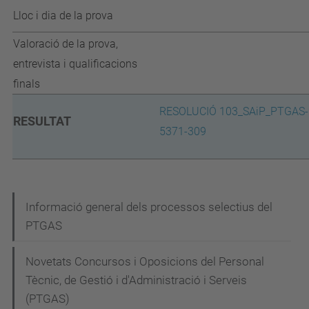
Lloc i dia de la prova
Valoració de la prova,
entrevista i qualificacions
finals
RESOLUCIÓ 103_SAiP_PTGAS-
RESULTAT
5371-309
N
Informació general dels processos selectius del
PTGAS
a
v
Novetats Concursos i Oposicions del Personal
e
Tècnic, de Gestió i d'Administració i Serveis
g
(PTGAS)