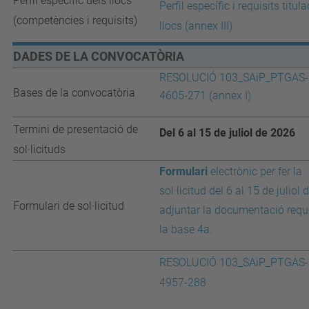
Perfil específic dels llocs
Perfil específic i requisits
titula
(competències i requisits)
llocs (annex III)
DADES DE LA CONVOCATÒRIA
RESOLUCIÓ 103_SAiP_PTGAS-
Bases de la convocatòria
4605-271 (annex I)
Termini de presentació de
Del 6 al 15 de juliol de 2026
sol·licituds
Formulari
electrònic per fer la
sol·licitud del 6 al 15 de juliol 
Formulari de sol·licitud
adjuntar la documentació requ
la base 4a.
RESOLUCIÓ 103_SAiP_PTGAS-
4957-288