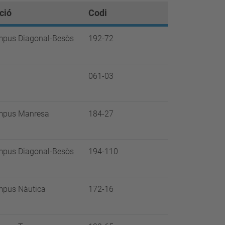
ció
Codi
pus Diagonal-Besòs
192-72
061-03
pus Manresa
184-27
pus Diagonal-Besòs
194-110
pus Nàutica
172-16