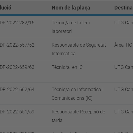
lució
Nom de la plaça
Destina
SDP-2022-282/16
Tècnic/a de taller i
UTG Cam
laboratori
SDP-2022-557/52
Responsable de Seguretat
Àrea TIC
Informàtica
SDP-2022-659/63
Tècnic/a en IC
UTG Cam
SDP-2022-662/64
Tècnic/a en Informàtica i
UTG Cam
Comunicacions (IC)
SDP-2022-651/59
Responsable Recepció de
UTG Cam
tarda