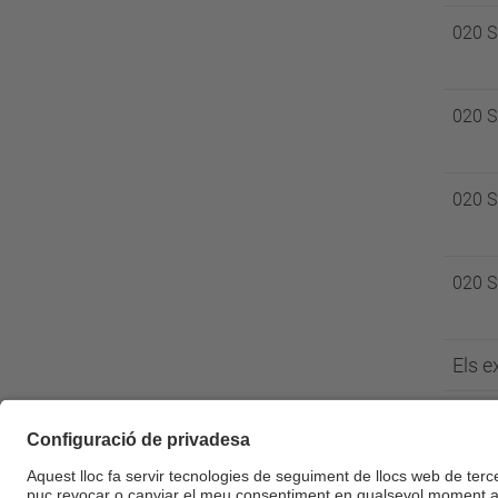
020 
020 
020 
020 
Els e