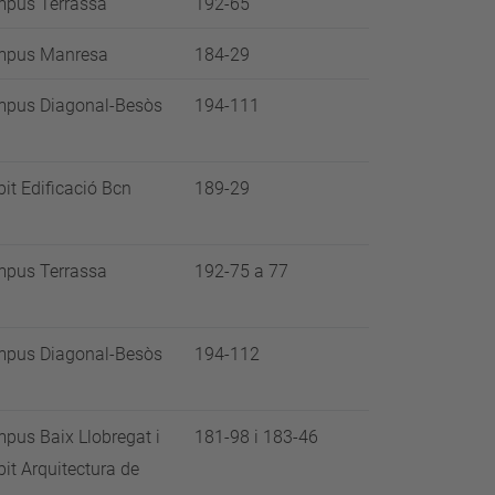
pus Terrassa
192-65
pus Manresa
184-29
pus Diagonal-Besòs
194-111
t Edificació Bcn
189-29
pus Terrassa
192-75 a 77
pus Diagonal-Besòs
194-112
us Baix Llobregat i
181-98 i 183-46
t Arquitectura de