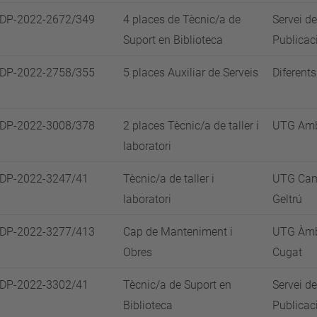
SDP-2022-2672/349
4 places de Tècnic/a de
Servei de
Suport en Biblioteca
Publicaci
SDP-2022-2758/355
5 places Auxiliar de Serveis
Diferen
SDP-2022-3008/378
2 places Tècnic/a de taller i
UTG Amb
laboratori
SDP-2022-3247/41
Tècnic/a de taller i
UTG Camp
laboratori
Geltrú
SDP-2022-3277/413
Cap de Manteniment i
UTG Àmbi
Obres
Cugat
SDP-2022-3302/41
Tècnic/a de Suport en
Servei de
Biblioteca
Publicaci