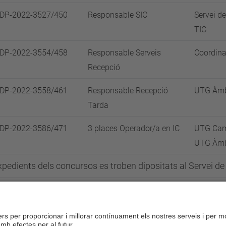
SDP-2022-3527/450
Responsable SIC
Servei de
TIC
SDP-2022-3554/458
Responsable Serveis
Coordin
Recepció
SDP-2022-3558/461
Responsable Recepció
UTG Àmbi
Tarda
SDP-2022-3586/471
3 places Operador/a en IC
UTG Camp
UTG Àmbi
xpedients dels concursos es troben dipositats al Servei 