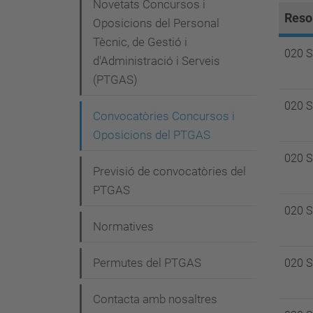
e
Novetats Concursos i
Reso
g
Oposicions del Personal
Tècnic, de Gestió i
a
020 
d'Administració i Serveis
c
(PTGAS)
i
020 
Convocatòries Concursos i
ó
Oposicions del PTGAS
020 
Previsió de convocatòries del
PTGAS
020 
Normatives
Permutes del PTGAS
020 
Contacta amb nosaltres