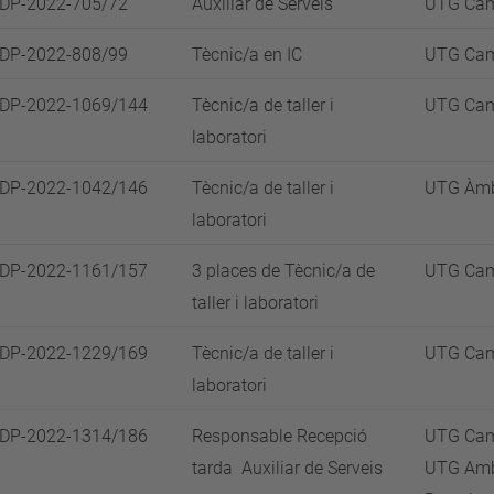
SDP-2022-705/72
Auxiliar de Serveis
UTG Cam
SDP-2022-808/99
Tècnic/a en IC
UTG Cam
SDP-2022-1069/144
Tècnic/a de taller i
UTG Cam
laboratori
SDP-2022-1042/146
Tècnic/a de taller i
UTG Àmbi
laboratori
SDP-2022-1161/157
3 places de Tècnic/a de
UTG Cam
taller i laboratori
SDP-2022-1229/169
Tècnic/a de taller i
UTG Cam
laboratori
SDP-2022-1314/186
Responsable Recepció
UTG Camp
tarda Auxiliar de Serveis
UTG Ambi