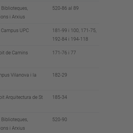
 Biblioteques,
520-86 al 89
ons i Arxius
ts Campus UPC
181-99 i 100, 171-75,
192-84 i 194-118
it de Camins
171-76 i 77
us Vilanova i la
182-29
t Arquitectura de St
185-34
 Biblioteques,
520-90
ons i Arxius