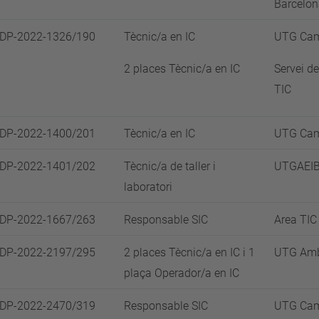
Barcelo
SDP-2022-1326/190
Tècnic/a en IC
UTG Cam
2 places Tècnic/a en IC
Servei de
TIC
SDP-2022-1400/201
Tècnic/a en IC
UTG Cam
SDP-2022-1401/202
Tècnic/a de taller i
UTGAEI
laboratori
SDP-2022-1667/263
Responsable SIC
Area TIC
SDP-2022-2197/295
2 places Tècnic/a en IC i 1
UTG Amb
plaça Operador/a en IC
SDP-2022-2470/319
Responsable SIC
UTG Cam