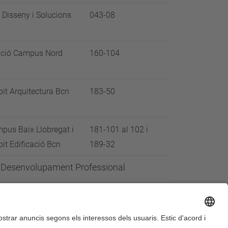
 Disseny i Solucions
043-08
ació Campus Nord
160-104
t Arquitectura Bcn
183-50
us Baix Llobregat i
181-101 al 102 i
t Edificació Bcn
189-32
de Desenvolupament Professional