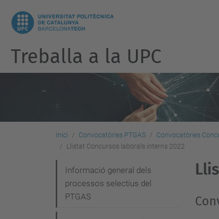
Treballa a la UPC
Inici
Convocatòries PTGAS
Convocatòries Concu
Llistat Concursos laborals interns 2022
Lli
N
Informació general dels
processos selectius del
a
PTGAS
Conv
v