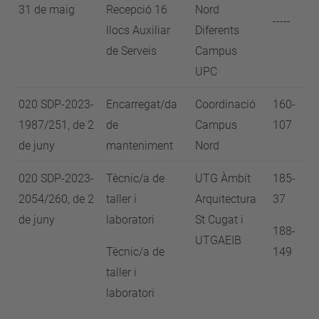
31 de maig
Recepció 16
Nord
-----
llocs Auxiliar
Diferents
de Serveis
Campus
UPC
020 SDP-2023-
Encarregat/da
Coordinació
160-
1987/251, de 2
de
Campus
107
de juny
manteniment
Nord
020 SDP-2023-
Tècnic/a de
UTG Àmbit
185-
2054/260, de 2
taller i
Arquitectura
37
de juny
laboratori
St Cugat i
188-
UTGAEIB
Tècnic/a de
149
taller i
laboratori