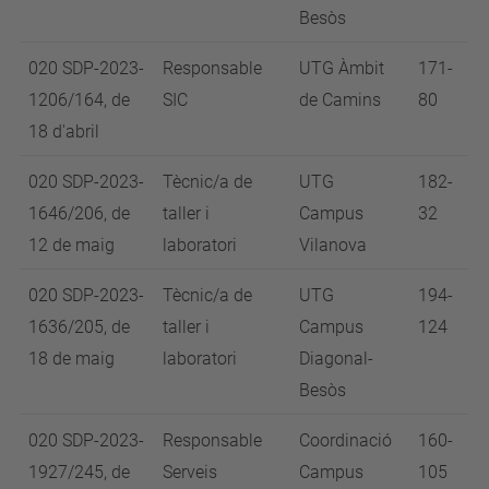
Besòs
020 SDP-2023-
Responsable
UTG Àmbit
171-
1206/164, de
SIC
de Camins
80
18 d'abril
020 SDP-2023-
Tècnic/a de
UTG
182-
1646/206, de
taller i
Campus
32
12 de maig
laboratori
Vilanova
020 SDP-2023-
Tècnic/a de
UTG
194-
1636/205, de
taller i
Campus
124
18 de maig
laboratori
Diagonal-
Besòs
020 SDP-2023-
Responsable
Coordinació
160-
1927/245, de
Serveis
Campus
105