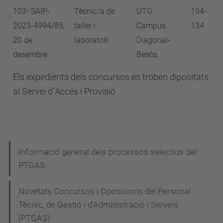
103- SAIP-
Tècnic/a de
UTG
194-
2023-4994/85,
taller i
Campus
134
20 de
laboratori
Diagonal-
desembre
Besòs
Els expedients dels concursos es troben dipositats
al Servei d''Accés i Provisió
N
Informació general dels processos selectius del
PTGAS
a
v
Novetats Concursos i Oposicions del Personal
e
Tècnic, de Gestió i d'Administració i Serveis
g
(PTGAS)