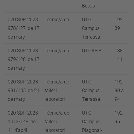
Besòs
020 SDP-2023-
Tècnic/a en IC
UTG
192-
978/127, de 17
Campus
89
de març
Terrassa
020 SDP-2023-
Tècnic/a en IC
UTGAEIB
188-
979/128, de 17
141
de març
020 SDP-2023-
Tècnic/a de
UTG
192-
991/135, de 21
taller i
Campus
90 a
de març
laboratori
Terrassa
94
020 SDP-2023-
Tècnic/a de
UTG
192-
1072/148, de
taller i
Campus
95
11 d'abril
laboratori
Diagonal-