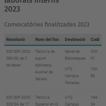
laborals interns
2023
Convocatòries finalitzades 2023
Resolució
Nom del lloc
Destinació
Codi
020 SDP-2023-
Tècnic/a de
Servei de
520-
380/30, de 2
suport
Biblioteques
91
de febrer
biblioteca
UTG
192-
Auxiliar de
Campus
85
Serveis
Terrassa
020 SDP-2023-
Tècnic/a
UTG
184-
530/54, de 17
Superior en IC
Campus
34