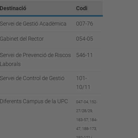
Destinació
Codi
Servei de Gestió Acadèmica
007-76
Gabinet del Rector
054-05
Servei de Prevenció de Riscos
546-11
Laborals
Servei de Control de Gestió
101-
10/11
Diferents Campus de la UPC
047-04, 152-
27/28/29,
183-57, 184-
47, 188-173,
192-121 i