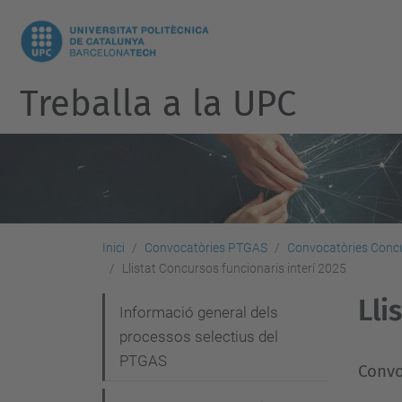
Treballa a la UPC
Inici
Convocatòries PTGAS
Convocatòries Concu
Llistat Concursos funcionaris interí 2025
Lli
N
Informació general dels
processos selectius del
a
PTGAS
v
Convo