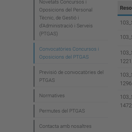
e
Novetats Concursos i
Reso
g
Oposicions del Personal
Tècnic, de Gestió i
a
103_
d'Administració i Serveis
c
(PTGAS)
103_
i
Convocatòries Concursos i
ó
103_
Oposicions del PTGAS
1221
Previsió de convocatòries del
103_
PTGAS
1296
Normatives
103_
1472
Permutes del PTGAS
Contacta amb nosaltres