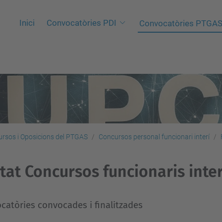
Inici
Convocatòries PDI
Convocatòries PTGA
rsos i Oposicions del PTGAS
Concursos personal funcionari interí
stat Concursos funcionaris inte
catòries convocades i finalitzades