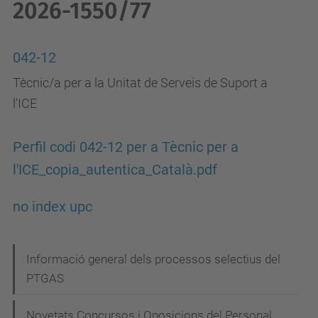
2026-1550/77
042-12
Tècnic/a per a la Unitat de Serveis de Suport a
l'ICE
Perfil codi 042-12 per a Tècnic per a
l'ICE_copia_autentica_Català.pdf
no index upc
N
Informació general dels processos selectius del
PTGAS
a
v
Novetats Concursos i Oposicions del Personal