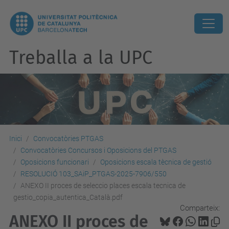
Treballa a la UPC
Inici
Convocatòries PTGAS
Convocatòries Concursos i Oposicions del PTGAS
Oposicions funcionari
Oposicions escala tècnica de gestió
RESOLUCIÓ 103_SAiP_PTGAS-2025-7906/550
ANEXO II proces de seleccio places escala tecnica de
gestio_copia_autentica_Català.pdf
Comparteix:
ANEXO II proces de