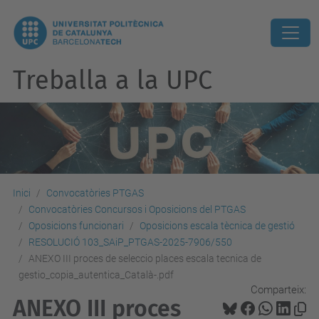
Treballa a la UPC
Inici
Convocatòries PTGAS
Convocatòries Concursos i Oposicions del PTGAS
Oposicions funcionari
Oposicions escala tècnica de gestió
RESOLUCIÓ 103_SAiP_PTGAS-2025-7906/550
ANEXO III proces de seleccio places escala tecnica de
gestio_copia_autentica_Català-.pdf
Comparteix:
ANEXO III proces