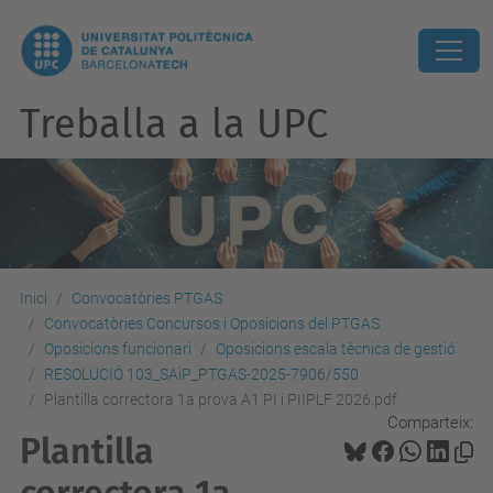
Treballa a la UPC
Inici
Convocatòries PTGAS
Convocatòries Concursos i Oposicions del PTGAS
Oposicions funcionari
Oposicions escala tècnica de gestió
RESOLUCIÓ 103_SAiP_PTGAS-2025-7906/550
Plantilla correctora 1a prova A1 PI i PIIPLF 2026.pdf
Comparteix:
Plantilla