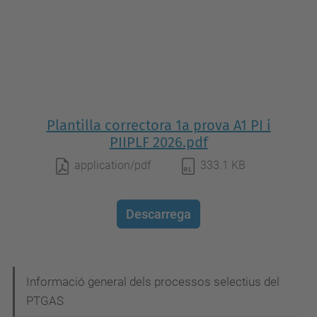
Plantilla correctora 1a prova A1 PI i
PIIPLF 2026.pdf
application/pdf
333.1 KB
Descarrega
N
Informació general dels processos selectius del
PTGAS
a