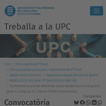
Treballa a la UPC
Inici
Convocatòries PTGAS
Convocatòries Concursos i Oposicions del PTGAS
Oposicions funcionari
Oposicions escala tècnica de gestió
RESOLUCIÓ 103_SAiP_PTGAS-2026-3186-198
Convocatòria proves selectives accés escala tècnica de gestió
(grup A, subgrup A1), places Àmbit Comunicació
Comparteix:
Convocatòria