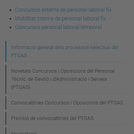
Concursos externs de personal laboral fix
Mobilitat interna de personal laboral fix
Concursos personal laboral temporal
N
Informació general dels processos selectius del
PTGAS
a
v
Novetats Concursos i Oposicions del Personal
e
Tècnic, de Gestió i d'Administració i Serveis
g
(PTGAS)
a
Convocatòries Concursos i Oposicions del PTGAS
c
i
Previsió de convocatòries del PTGAS
ó
Normatives