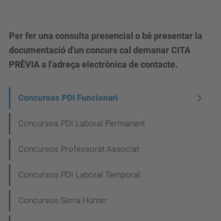
Per fer una consulta presencial o bé presentar la
documentació d'un concurs cal demanar CITA
PRÈVIA a l'adreça electrònica de contacte.
N
Concursos PDI Funcionari
a
Concursos PDI Laboral Permanent
v
e
Concursos Professorat Associat
g
Concursos PDI Laboral Temporal
a
c
Concursos Serra Húnter
i