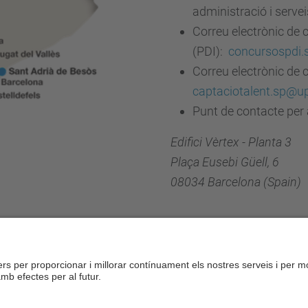
administració i serve
Correu electrònic de 
(PDI):
concursospdi.
Correu electrònic de 
captaciotalent.sp@u
Punt de contacte per a
Edifici Vèrtex - Planta 3
Plaça Eusebi Güell, 6
08034 Barcelona (Spain)