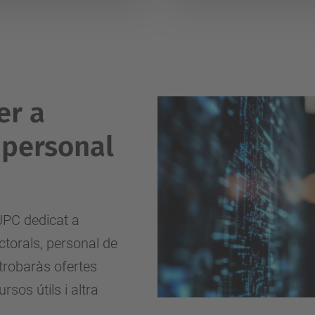
er a
 personal
 UPC dedicat a
ctorals, personal de
 trobaràs ofertes
rsos útils i altra