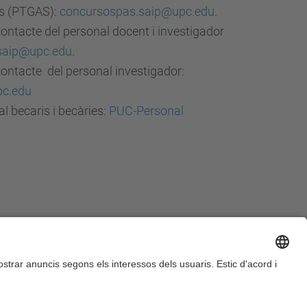
is (PTGAS):
concursospas.saip@upc.edu
.
contacte del personal docent i investigador
saip@upc.edu
.
contacte del personal investigador:
pc.edu
l becaris i becàries:
PUC-Personal