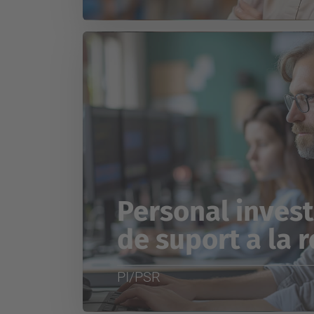
Personal invest
de suport a la 
PI/PSR