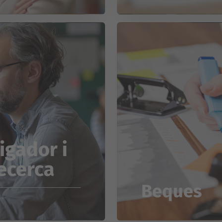
igador i
recerca
Beques