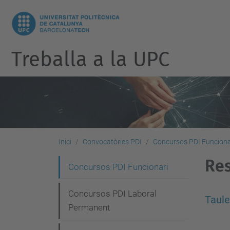
Treballa a la UPC
Inici
Convocatòries PDI
Concursos PDI Funciona
Res
N
Concursos PDI Funcionari
a
Concursos PDI Laboral
v
Taule
Permanent
e