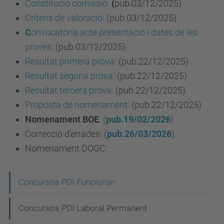
Constitució comissió:
(
pub.03/12/2025)
Criteris de valoració:
(pub.03/12/2025)
C
onvocatòria acte presentació i dates de les
proves
: (pub.03/12/2025)
Resultat primera prova
:
(pub.22/12/2025)
Resu
l
tat segona prova
:
(pub.22/12/2025)
Resultat tercera prova
:
(pub.22/12/2025)
Proposta de nomenament
:
(pub.22/12/2025)
Nomenament
BOE
: (
pub.19/02/2026
)
Correcció d'errades: (
pub.26/03/2026
)
Nomenament DOGC:
N
Concursos PDI Funcionari
a
Concursos PDI Laboral Permanent
v