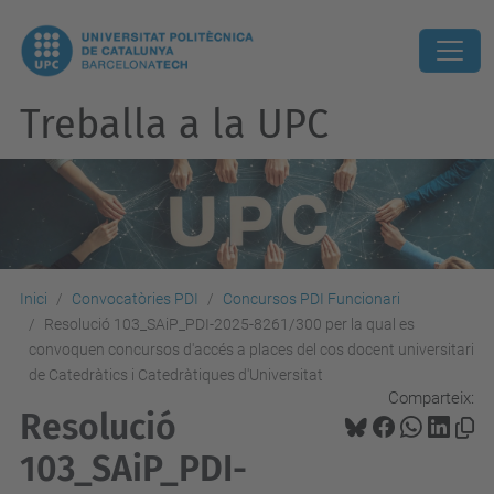
Treballa a la UPC
Inici
Convocatòries PDI
Concursos PDI Funcionari
Resolució 103_SAiP_PDI-2025-8261/300 per la qual es
convoquen concursos d'accés a places del cos docent universitari
de Catedràtics i Catedràtiques d'Universitat
Comparteix:
Resolució
103_SAiP_PDI-