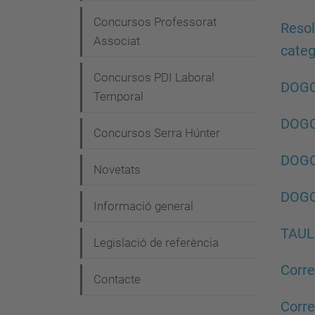
e
g
Concursos Professorat
Resol
Associat
a
categ
c
Concursos PDI Laboral
DOGC
i
Temporal
ó
DOGC
Concursos Serra Húnter
DOGC
Novetats
DOGC
Informació general
TAUL
Legislació de referència
Corre
Contacte
Corre