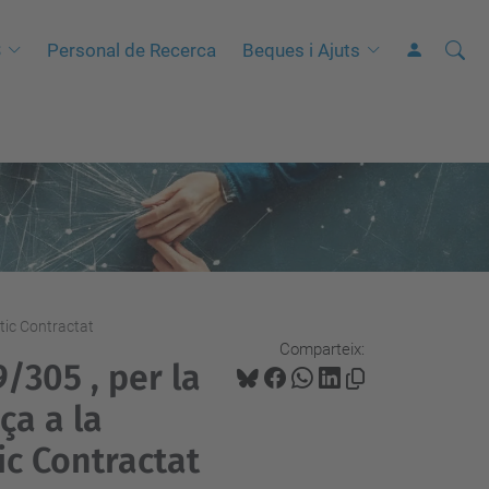
Cerca
C
S
Personal de Recerca
Beques i Ajuts
e
r
c
a
a
v
a
n
tic Contractat
ç
Comparteix:
a
/305 , per la
d
ça a la
a
ic Contractat
…