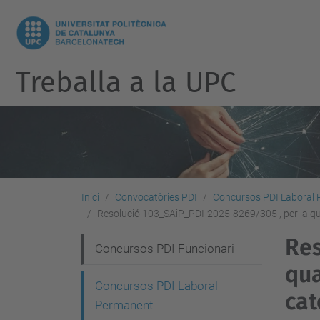
Treballa a la UPC
Inici
Convocatòries PDI
Concursos PDI Laboral
Resolució 103_SAiP_PDI-2025-8269/305 , per la qua
Res
N
Concursos PDI Funcionari
qua
a
Concursos PDI Laboral
v
cat
Permanent