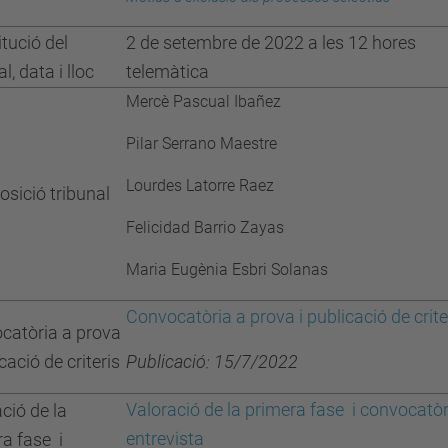
itució del
2 de setembre de 2022 a les 12 hores
l, data i lloc
telemàtica
Mercè Pascual Ibañez
Pilar Serrano Maestre
Lourdes Latorre Raez
sició tribunal
Felicidad Barrio Zayas
Maria Eugènia Esbri Solanas
Convocatòria a prova i publicació de crite
catòria a prova
icació de criteris
Publicació: 15/7/2022
Valoració de la primera fase i convocatòr
ció de la
entrevista
a fase i