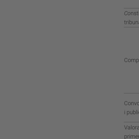
Co
nst
tribuna
Compo
Convo
i publ
Valora
primer