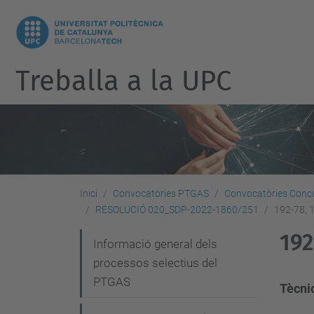
Treballa a la UPC
Inici
Convocatòries PTGAS
Convocatòries Concu
RESOLUCIÓ 020_SDP-2022-1860/251
192-78, 
192
N
Informació general dels
processos selectius del
a
PTGAS
v
Tècni