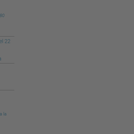
-80
el 22
a
a la