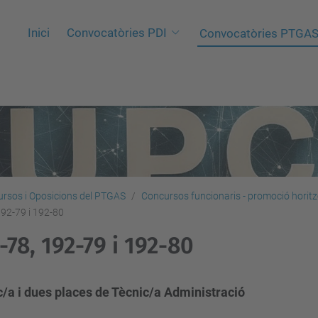
Inici
Convocatòries PDI
Convocatòries PTGA
rsos i Oposicions del PTGAS
Concursos funcionaris - promoció horitz
192-79 i 192-80
-78, 192-79 i 192-80
c/a i dues places de Tècnic/a Administració