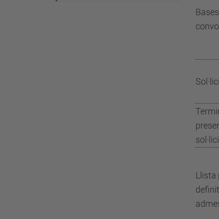
Bases
convo
Sol·li
Termi
prese
sol·li
Llista
defini
admes