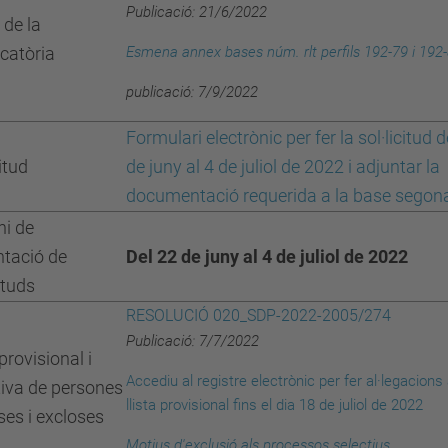
Publicació: 21/6/2022
 de la
catòria
Esmena annex bases núm. rlt perfils 192-79 i 192
publicació: 7/9/2022
Formulari electrònic per fer la sol·licitud d
citud
de juny al 4 de juliol de 2022 i adjuntar la
documentació requerida a la base segon
ni de
ntació de
Del 22 de juny al 4 de juliol de 2022
cituds
RESOLUCIÓ 020_SDP-2022-2005/274
Publicació: 7/7/2022
 provisional i
Accediu al registre electrònic per fer al·legacions 
tiva de persones
llista provisional fins el dia 18 de juliol de 2022
es i excloses
Motius d'exclusió
als processos selectius