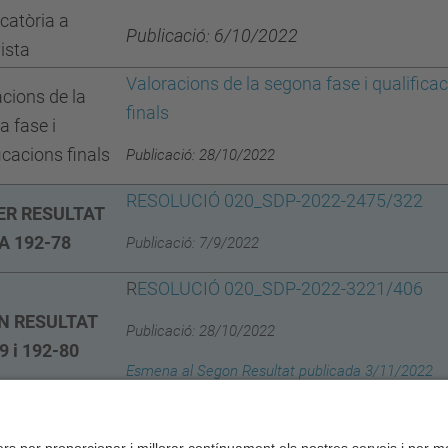
catòria a
Publicació: 6/10/2022
ista
Valoracions de la segona fase i qualifica
cions de la
finals
 fase i
icacions finals
Publicació: 28/10/2022
RESOLUCIÓ 020_SDP-2022-2475/322
ER RESULTAT
A 192-78
Publicació: 7/9/2022
R
ESOLUCIÓ 020_SDP-2022-3221/406
N RESULTAT
Publicació: 28/10/2022
9 i 192-80
Esmena al Segon Resultat publicada 3/11/2022