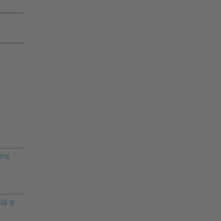
ris
ia a