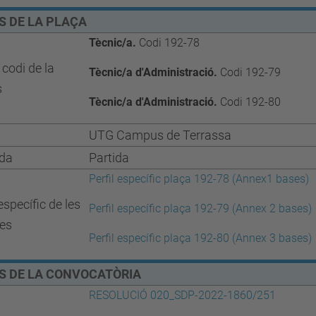
S DE LA PLAÇA
Tècnic/a.
Codi 192-78
codi de la
Tècnic/a d'Administració.
Codi 192-79
s
Tècnic/a d'Administració.
Codi 192-80
UTG Campus de Terrassa
da
Partida
Perfil
específi
c
plaça 192-78 (Annex1 bases)
 específic de les
Perfil específi
c
plaça 192-79 (Annex 2 bases)
ces
Perfil específi
c
plaça 192-80 (Annex 3 bases)
S DE LA CONVOCATÒRIA
RESOLUCIÓ 020_SDP-2022-1860/251