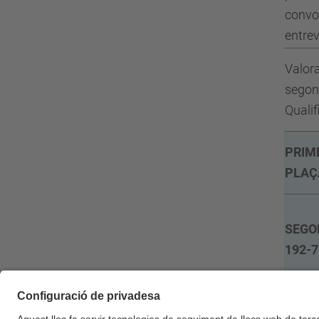
convo
entrev
Valora
segona
Qualif
PRIM
PLAÇ
SEGO
192-7