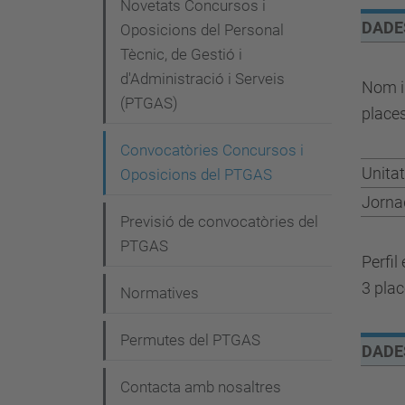
e
Novetats Concursos i
DADE
g
Oposicions del Personal
Tècnic, de Gestió i
a
d'Administració i Serveis
Nom i 
c
(PTGAS)
place
i
Convocatòries Concursos i
ó
Unitat
Oposicions del PTGAS
Jorna
Previsió de convocatòries del
PTGAS
Perfil
3 pla
Normatives
Permutes del PTGAS
DADE
Contacta amb nosaltres