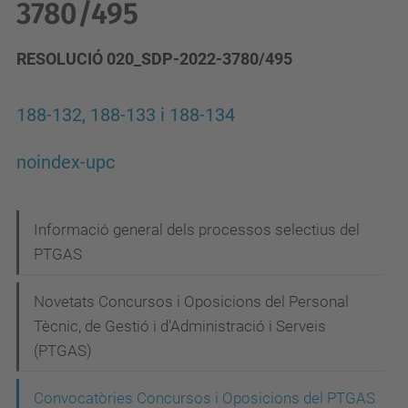
3780/495
RESOLUCIÓ 020_SDP-2022-3780/495
188-132, 188-133 i 188-134
noindex-upc
N
Informació general dels processos selectius del
PTGAS
a
v
Novetats Concursos i Oposicions del Personal
e
Tècnic, de Gestió i d'Administració i Serveis
g
(PTGAS)
a
Convocatòries Concursos i Oposicions del PTGAS