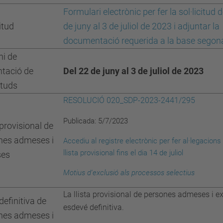
Formulari electrònic per fer la sol·licitud 
citud
de juny al 3 de juliol de 2023 i adjuntar la
documentació requerida a la base segon
ni de
ntació de
Del 22 de juny al 3 de juliol de 2023
cituds
RESOLUCIÓ 020_SDP-2023-2441/295
Publicada: 5/7/2023
 provisional de
nes admeses i
Accediu al registre electrònic per fer al·legacions 
llista provisional fins el dia 14 de juliol
ses
Motius d'exclusió
als processos selectius
La llista provisional de persones admeses i e
 definitiva de
esdevé definitiva.
nes admeses i