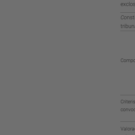
exclo
Co
nst
tribuna
Compos
Criteri
convoc
Valora