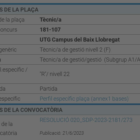
S DE LA PLAÇA
e la plaça
Tècnic/a
concurs
181-107
UTG Campus del Baix Llobregat
 genèric
Tècnic/a de gestió nivell 2 (F)
a
Tècnic/a de g
estió/gestió
(
Subgrup
A1
/
específic /
"R"/ nivell 22
da
Partida
 específic
Perfil específi
c
p
l
aça (annex1 bases)
S DE LA CONVOCATÒRIA
RESOLUCIÓ 020_SDP-2023-2181/273
 de la
catòria
Publicació: 21/6/2023