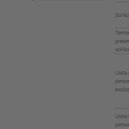
Sol·li
Termi
prese
sol·li
Llista
perso
exclo
Llista
perso