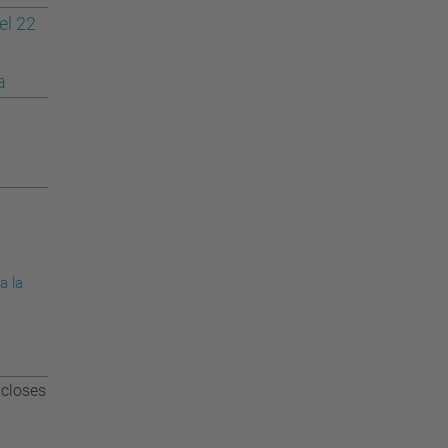
del 22
a
a la
xcloses