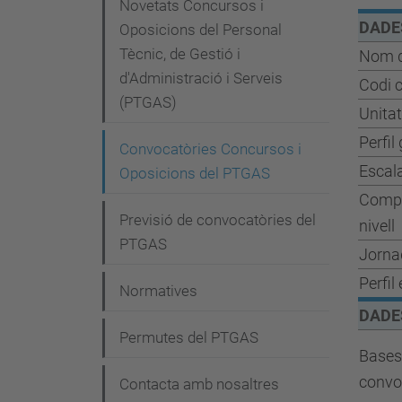
e
Novetats Concursos i
DADE
g
Oposicions del Personal
Tècnic, de Gestió i
Nom d
a
d'Administració i Serveis
Codi 
c
(PTGAS)
Unitat
i
Perfil
Convocatòries Concursos i
ó
Escal
Oposicions del PTGAS
Compl.
Previsió de convocatòries del
nivell
PTGAS
Jorna
Perfil
Normatives
DADE
Permutes del PTGAS
Bases
convo
Contacta amb nosaltres