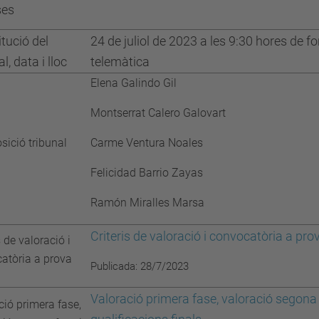
ses
itució del
24 de juliol de 2023 a les 9:30 hores de f
l, data i lloc
telemàtica
Elena Galindo Gil
Montserrat Calero Galovart
ició tribunal
Carme Ventura Noales
Felicidad Barrio Zayas
Ramón Miralles Marsa
Criteris de valoració i convocatòria a pro
s de valoració i
atòria a prova
Publicada: 28/7/2023
Valoració primera fase, valoració segona 
ció primera fase,