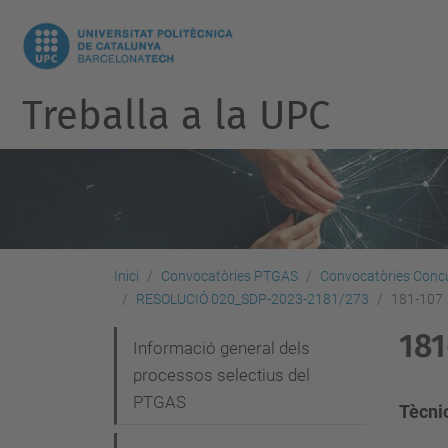
Treballa a la UPC
Inici
Convocatòries PTGAS
Convocatòries Concu
RESOLUCIÓ 020_SDP-2023-2181/273
181-107
181
N
Informació general dels
processos selectius del
a
PTGAS
v
Tècni