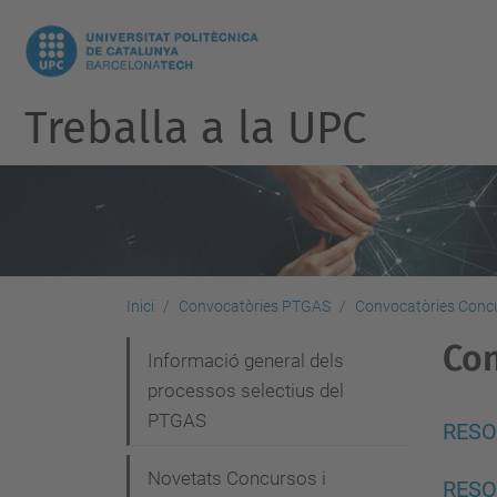
Treballa a la UPC
Inici
Convocatòries PTGAS
Convocatòries Concu
Con
N
Informació general dels
processos selectius del
a
PTGAS
v
RESO
e
Novetats Concursos i
RESO