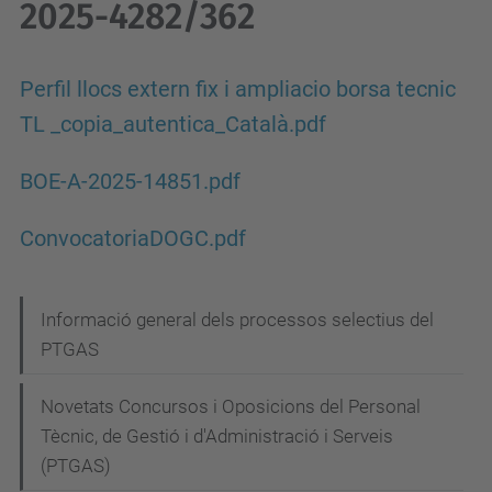
2025-4282/362
Perfil llocs extern fix i ampliacio borsa tecnic
TL _copia_autentica_Català.pdf
BOE-A-2025-14851.pdf
ConvocatoriaDOGC.pdf
N
Informació general dels processos selectius del
PTGAS
a
v
Novetats Concursos i Oposicions del Personal
e
Tècnic, de Gestió i d'Administració i Serveis
g
(PTGAS)