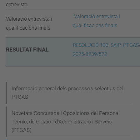
entrevista
Valoració entrevista i
Valoració entrevista i
qualificacions finals
qualificacions finals
RESOLUCIÓ 103_SAiP_PTGAS
RESULTAT FINAL
2025-8239/572
N
Informació general dels processos selectius del
PTGAS
a
v
Novetats Concursos i Oposicions del Personal
e
Tècnic, de Gestió i d'Administració i Serveis
g
(PTGAS)