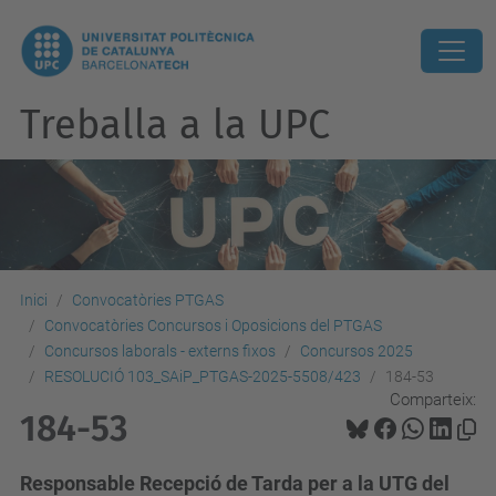
Treballa a la UPC
Inici
Convocatòries PTGAS
Convocatòries Concursos i Oposicions del PTGAS
Concursos laborals - externs fixos
Concursos 2025
RESOLUCIÓ 103_SAiP_PTGAS-2025-5508/423
184-53
Comparteix:
184-53
Responsable Recepció de Tarda per a la UTG del