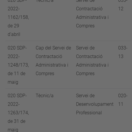
020 SDP-
Tècnic/a
Servei de
033-
2022-
Contractació
12
1162/158,
Administrativa i
de 29
Compres
d'abril
020 SDP-
Cap del Servei de
Servei de
033-
2022-
Contractació
Contractació
13
1248/173,
Administrativa i
Administrativa i
de 11 de
Compres
Compres
maig
020 SDP-
Tècnic/a
Servei de
020-
2022-
Desenvolupament
11
1263/174,
Professional
de 31 de
maig