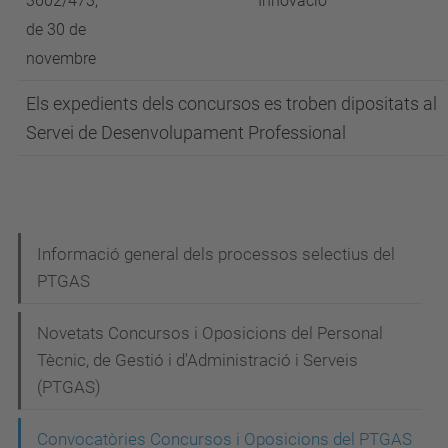
3602/473,
Innovació
de 30 de
novembre
Els expedients dels concursos es troben dipositats al
Servei de Desenvolupament Professional
N
Informació general dels processos selectius del
PTGAS
a
v
Novetats Concursos i Oposicions del Personal
e
Tècnic, de Gestió i d'Administració i Serveis
g
(PTGAS)
a
Convocatòries Concursos i Oposicions del PTGAS