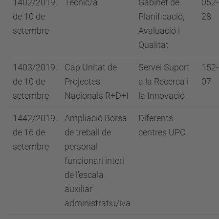
1402/2019,
Tècnic/a
Gabinet de
052-
de 10 de
Planificació,
28
setembre
Avaluació i
Qualitat
1403/2019,
Cap Unitat de
Servei Suport
152-
de 10 de
Projectes
a la Recerca i
07
setembre
Nacionals R+D+I
la Innovació
1442/2019,
Ampliació Borsa
Diferents
de 16 de
de treball de
centres UPC
setembre
personal
funcionari interí
de l'escala
auxiliar
administratiu/iva