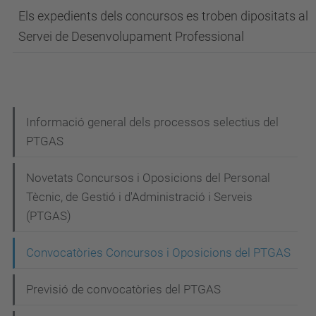
Els expedients dels concursos es troben dipositats al
Servei de Desenvolupament Professional
N
Informació general dels processos selectius del
PTGAS
a
v
Novetats Concursos i Oposicions del Personal
e
Tècnic, de Gestió i d'Administració i Serveis
g
(PTGAS)
a
Convocatòries Concursos i Oposicions del PTGAS
c
i
Previsió de convocatòries del PTGAS
ó