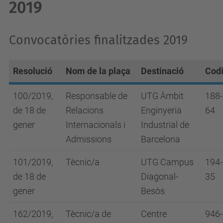
2019
Convocatòries finalitzades 2019
Resolució
Nom de la plaça
Destinació
Cod
100/2019,
Responsable de
UTG Àmbit
188-
de 18 de
Relacions
Enginyeria
64
gener
Internacionals i
Industrial de
Admissions
Barcelona
101/2019,
Tècnic/a
UTG Campus
194-
de 18 de
Diagonal-
35
gener
Besòs
162/2019,
Tècnic/a de
Centre
946-