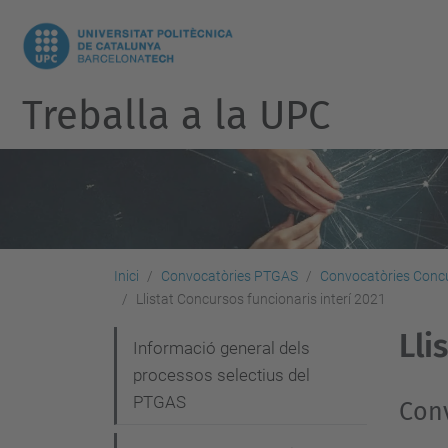
Treballa a la UPC
Inici
Convocatòries PTGAS
Convocatòries Concu
Llistat Concursos funcionaris interí 2021
Lli
N
Informació general dels
processos selectius del
a
PTGAS
Conv
v