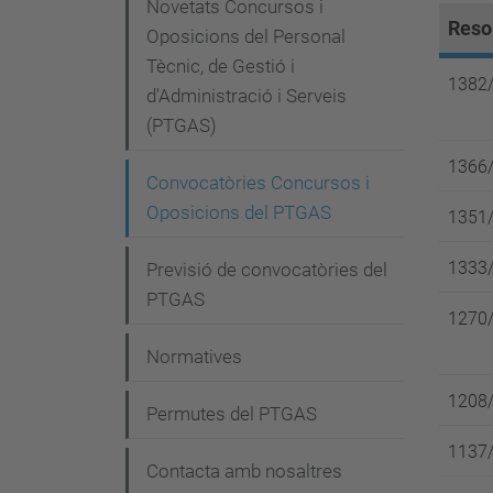
e
Novetats Concursos i
Reso
g
Oposicions del Personal
Tècnic, de Gestió i
a
1382/
d'Administració i Serveis
c
(PTGAS)
i
1366/
Convocatòries Concursos i
ó
Oposicions del PTGAS
1351/
1333/
Previsió de convocatòries del
PTGAS
1270/
Normatives
1208/
Permutes del PTGAS
1137/
Contacta amb nosaltres