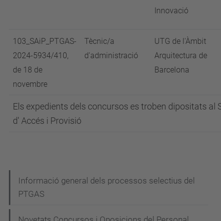
Innovació
103_SAiP_PTGAS-
Tècnic/a
UTG de l'Àmbit
2024-5934/410,
d'administració
Arquitectura de
de 18 de
Barcelona
novembre
Els expedients dels concursos es troben dipositats al 
d' Accés i Provisió
N
Informació general dels processos selectius del
PTGAS
a
v
Novetats Concursos i Oposicions del Personal