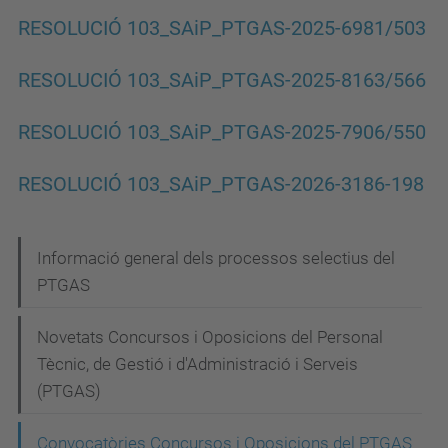
RESOLUCIÓ 103_SAiP_PTGAS-2025-6981/503
RESOLUCIÓ 103_SAiP_PTGAS-2025-8163/566
RESOLUCIÓ 103_SAiP_PTGAS-2025-7906/550
RESOLUCIÓ 103_SAiP_PTGAS-2026-3186-198
N
Informació general dels processos selectius del
PTGAS
a
v
Novetats Concursos i Oposicions del Personal
e
Tècnic, de Gestió i d'Administració i Serveis
g
(PTGAS)
a
Convocatòries Concursos i Oposicions del PTGAS