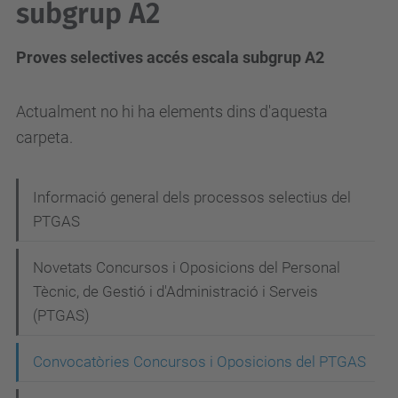
subgrup A2
Proves selectives accés escala subgrup A2
Actualment no hi ha elements dins d'aquesta
carpeta.
N
Informació general dels processos selectius del
PTGAS
a
v
Novetats Concursos i Oposicions del Personal
e
Tècnic, de Gestió i d'Administració i Serveis
g
(PTGAS)
a
Convocatòries Concursos i Oposicions del PTGAS
c