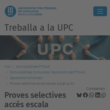
Treballa a la UPC
Inici
Convocatòries PTGAS
Convocatòries Concursos i Oposicions del PTGAS
Oposicions funcionari
Proves selectives accés escala subgrup A2
Comparteix:
Proves selectives
accés escala