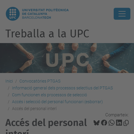
Treballa a la UPC
Inici
Convocatòries PTGAS
Informació general dels processos selectius del PTGAS
Com funcionen els processos de selecció
Accés i selecció del personal funcionari (esborrar)
Accés del personal interí
Comparteix:
Accés del personal