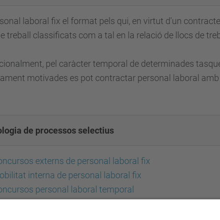
sonal laboral fix el format pels qui, en virtut d'un contra
de treball classificats com a tal en la relació de llocs de tre
ionalment, pel caràcter temporal de determinades tasques
ament motivades es pot contractar personal laboral amb
ologia de processos selectius
ncursos externs de personal laboral fix
bilitat interna de personal laboral fix
ncursos personal laboral temporal