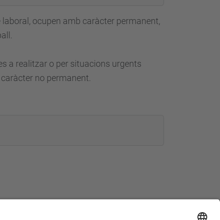
cte laboral, ocupen amb caràcter permanent,
ball.
 a realitzar o per situacions urgents
 caràcter no permanent.