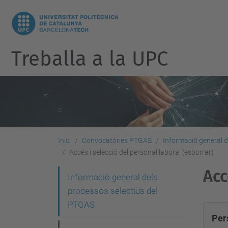
Treballa a la UPC
Inici
Convocatòries PTGAS
Informació general d
Accés i selecció del personal laboral (esborrar)
Acc
N
Informació general dels
processos selectius del
a
PTGAS
v
Per