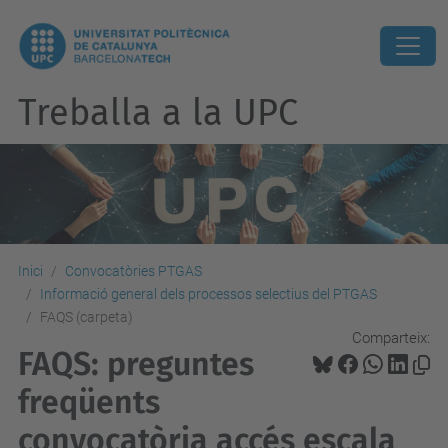
Treballa a la UPC
Inici
Convocatòries PTGAS
Informació general dels processos selectius del PTGAS
FAQS (carpeta)
Comparteix:
FAQS: preguntes
freqüents
convocatòria accés escala