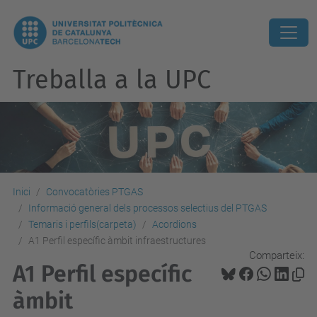
Treballa a la UPC
Inici
Convocatòries PTGAS
Informació general dels processos selectius del PTGAS
Temaris i perfils(carpeta)
Acordions
A1 Perfil específic àmbit infraestructures
Comparteix:
A1 Perfil específic
àmbit