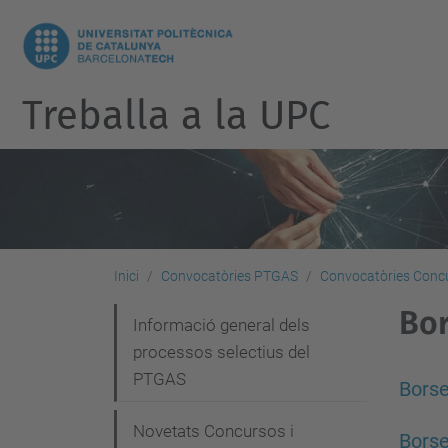
Treballa a la UPC
Inici
Convocatòries PTGAS
Convocatòries Concu
Bor
N
Informació general dels
processos selectius del
a
PTGAS
v
Borse
e
Novetats Concursos i
Borse