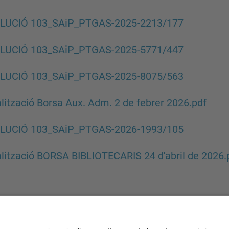
LUCIÓ 103_SAiP_PTGAS-2025-2213/177
LUCIÓ 103_SAiP_PTGAS-2025-5771/447
LUCIÓ 103_SAiP_PTGAS-2025-8075/563
lització Borsa Aux. Adm. 2 de febrer 2026.pdf
LUCIÓ 103_SAiP_PTGAS-2026-1993/105
lització BORSA BIBLIOTECARIS 24 d'abril de 2026.