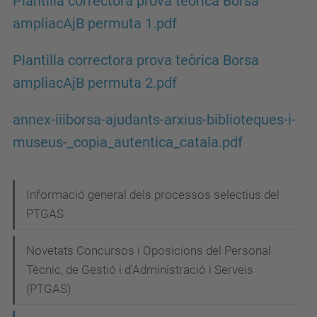
Plantilla correctora prova teòrica Borsa
ampliacAjB permuta 1.pdf
Plantilla correctora prova teòrica Borsa
ampliacAjB permuta 2.pdf
annex-iiiborsa-ajudants-arxius-biblioteques-i-
museus-_copia_autentica_catala.pdf
N
Informació general dels processos selectius del
PTGAS
a
v
Novetats Concursos i Oposicions del Personal
e
Tècnic, de Gestió i d'Administració i Serveis
g
(PTGAS)
a