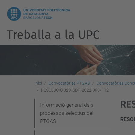
Treballa a la UPC
Inici
Convocatòries PTGAS
Convocatòries Concu
RESOLUCIÓ 020_SDP-2022-895/112
RE
N
Informació general dels
processos selectius del
a
RESOL
PTGAS
v