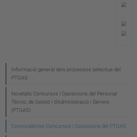
N
Informació general dels processos selectius del
PTGAS
a
v
Novetats Concursos i Oposicions del Personal
e
Tècnic, de Gestió i d'Administració i Serveis
g
(PTGAS)
a
Convocatòries Concursos i Oposicions del PTGAS
c