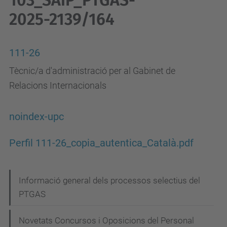
103_SAiP_PTGAS-
2025-2139/164
111-26
Tècnic/a d'administració per al Gabinet de
Relacions Internacionals
noindex-upc
Perfil 111-26_copia_autentica_Català.pdf
N
Informació general dels processos selectius del
PTGAS
a
v
Novetats Concursos i Oposicions del Personal