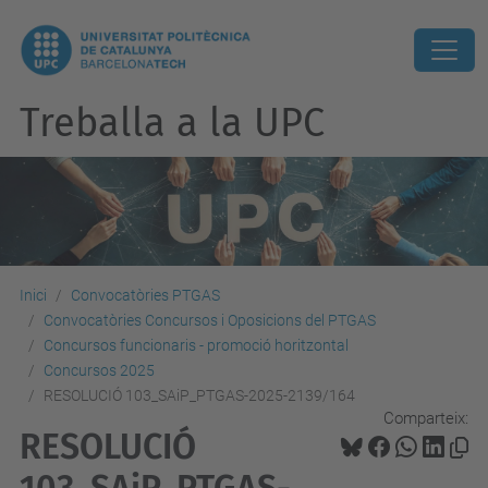
Treballa a la UPC
Inici
Convocatòries PTGAS
Convocatòries Concursos i Oposicions del PTGAS
Concursos funcionaris - promoció horitzontal
Concursos 2025
RESOLUCIÓ 103_SAiP_PTGAS-2025-2139/164
Comparteix:
RESOLUCIÓ