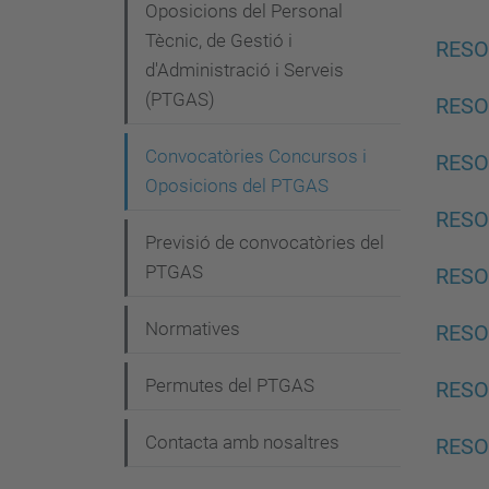
g
Oposicions del Personal
Tècnic, de Gestió i
a
RESO
d'Administració i Serveis
c
(PTGAS)
RESO
i
Convocatòries Concursos i
ó
RESO
Oposicions del PTGAS
RESO
Previsió de convocatòries del
PTGAS
RESO
Normatives
RESO
Permutes del PTGAS
RESO
Contacta amb nosaltres
RESO