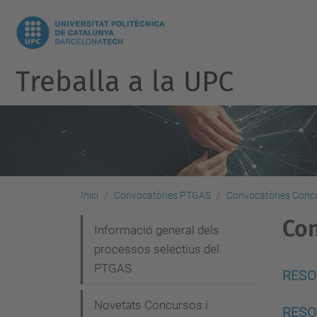
Treballa a la UPC
Inici
Convocatòries PTGAS
Convocatòries Concu
Con
N
Informació general dels
processos selectius del
a
PTGAS
v
RESO
e
Novetats Concursos i
RESO