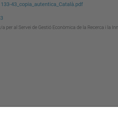
l 133-43_copia_autentica_Català.pdf
43
/a per al Servei de Gestió Econòmica de la Recerca i la In