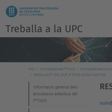
Treballa a la UPC
Inici
Convocatòries PTGAS
Convocatòries Concu
RESOLUCIÓ 103_SAiP_PTGAS-2025-2140/165
RE
N
Informació general dels
processos selectius del
a
PTGAS
v
noin