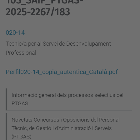
103_SAiP_PTGAS-
2025-2267/183
020-14
Tècnic/a per al Servei de Desenvolupament
Professional
Perfil020-14_copia_autentica_Català.pdf
N
Informació general dels processos selectius del
PTGAS
a
v
Novetats Concursos i Oposicions del Personal
e
Tècnic, de Gestió i d'Administració i Serveis
g
(PTGAS)