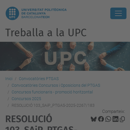
Treballa a la UPC
Inici
Convocatòries PTGAS
Convocatòries Concursos i Oposicions del PTGAS
Concursos funcionaris - promoció horitzontal
Concursos 2025
RESOLUCIÓ 103_SAiP_PTGAS-2025-2267/183
Comparteix:
RESOLUCIÓ